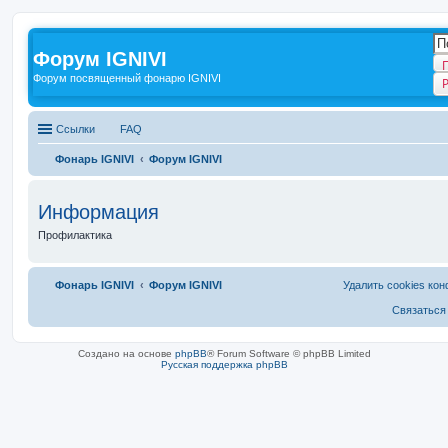
Форум IGNIVI
Форум посвященный фонарю IGNIVI
Ссылки
FAQ
Фонарь IGNIVI
Форум IGNIVI
Информация
Профилактика
Фонарь IGNIVI
Форум IGNIVI
Удалить cookies ко
Связаться
Создано на основе
phpBB
® Forum Software © phpBB Limited
Русская поддержка phpBB