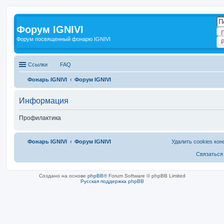
Форум IGNIVI
Форум посвященный фонарю IGNIVI
Ссылки
FAQ
Фонарь IGNIVI
Форум IGNIVI
Информация
Профилактика
Фонарь IGNIVI
Форум IGNIVI
Удалить cookies ко
Связаться
Создано на основе
phpBB
® Forum Software © phpBB Limited
Русская поддержка phpBB