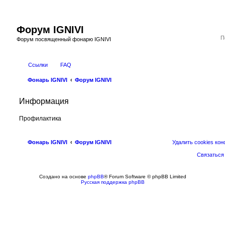
Форум IGNIVI
Форум посвященный фонарю IGNIVI
Ссылки
FAQ
Фонарь IGNIVI
Форум IGNIVI
Информация
Профилактика
Фонарь IGNIVI
Форум IGNIVI
Удалить cookies ко
Связаться
Создано на основе
phpBB
® Forum Software © phpBB Limited
Русская поддержка phpBB