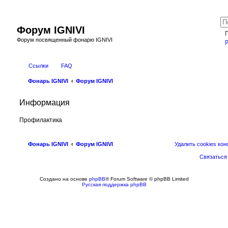
Форум IGNIVI
Форум посвященный фонарю IGNIVI
Ссылки
FAQ
Фонарь IGNIVI
Форум IGNIVI
Информация
Профилактика
Фонарь IGNIVI
Форум IGNIVI
Удалить cookies ко
Связаться
Создано на основе
phpBB
® Forum Software © phpBB Limited
Русская поддержка phpBB