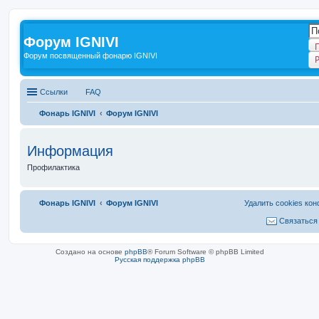
Форум IGNIVI
Форум посвященный фонарю IGNIVI
Ссылки
FAQ
Фонарь IGNIVI
Форум IGNIVI
Информация
Профилактика
Фонарь IGNIVI
Форум IGNIVI
Удалить cookies ко
Связаться
Создано на основе
phpBB
® Forum Software © phpBB Limited
Русская поддержка phpBB