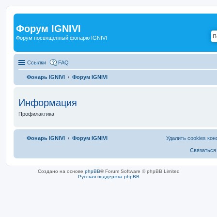
Форум IGNIVI
Форум посвященный фонарю IGNIVI
Ссылки
FAQ
Фонарь IGNIVI
Форум IGNIVI
Информация
Профилактика
Фонарь IGNIVI
Форум IGNIVI
Удалить cookies ко
Связаться
Создано на основе
phpBB
® Forum Software © phpBB Limited
Русская поддержка phpBB