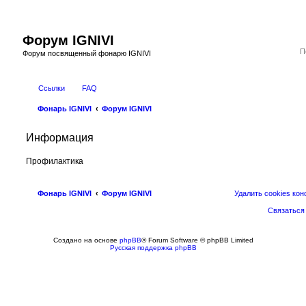
Форум IGNIVI
Форум посвященный фонарю IGNIVI
Ссылки
FAQ
Фонарь IGNIVI
Форум IGNIVI
Информация
Профилактика
Фонарь IGNIVI
Форум IGNIVI
Удалить cookies ко
Связаться
Создано на основе
phpBB
® Forum Software © phpBB Limited
Русская поддержка phpBB