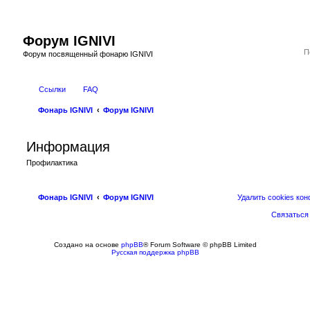
Форум IGNIVI
Форум посвященный фонарю IGNIVI
Ссылки
FAQ
Фонарь IGNIVI
Форум IGNIVI
Информация
Профилактика
Фонарь IGNIVI
Форум IGNIVI
Удалить cookies ко
Связаться
Создано на основе
phpBB
® Forum Software © phpBB Limited
Русская поддержка phpBB