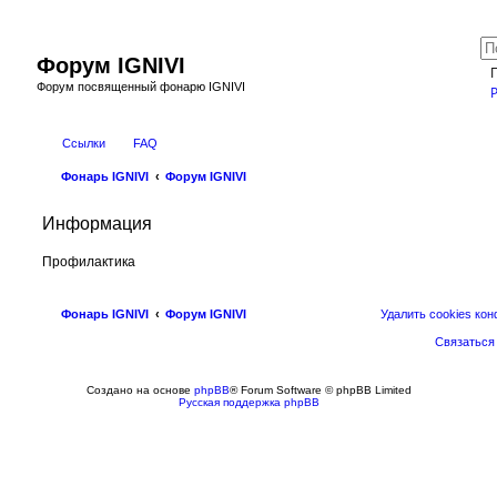
Форум IGNIVI
Форум посвященный фонарю IGNIVI
Ссылки
FAQ
Фонарь IGNIVI
Форум IGNIVI
Информация
Профилактика
Фонарь IGNIVI
Форум IGNIVI
Удалить cookies ко
Связаться
Создано на основе
phpBB
® Forum Software © phpBB Limited
Русская поддержка phpBB