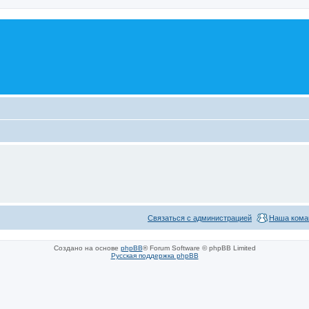
Связаться с администрацией
Наша кома
Создано на основе
phpBB
® Forum Software © phpBB Limited
Русская поддержка phpBB