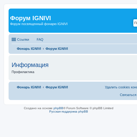
Форум IGNIVI
Форум посвященный фонарю IGNIVI
Ссылки
FAQ
Фонарь IGNIVI
Форум IGNIVI
Информация
Профилактика
Фонарь IGNIVI
Форум IGNIVI
Удалить cookies ко
Связаться
Создано на основе
phpBB
® Forum Software © phpBB Limited
Русская поддержка phpBB