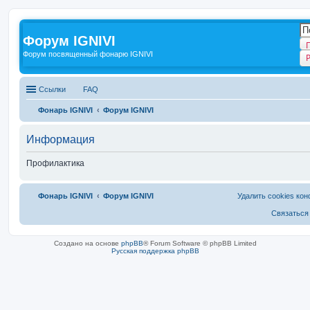
Форум IGNIVI
Форум посвященный фонарю IGNIVI
Ссылки
FAQ
Фонарь IGNIVI
Форум IGNIVI
Информация
Профилактика
Фонарь IGNIVI
Форум IGNIVI
Удалить cookies ко
Связаться
Создано на основе
phpBB
® Forum Software © phpBB Limited
Русская поддержка phpBB