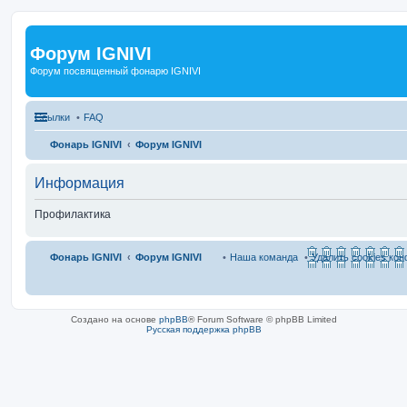
Форум IGNIVI
Форум посвященный фонарю IGNIVI
Ссылки
FAQ
Фонарь IGNIVI
Форум IGNIVI
Информация
Профилактика
Фонарь IGNIVI
Форум IGNIVI
Наша команда
Удалить cookies ко
Создано на основе
phpBB
® Forum Software © phpBB Limited
Русская поддержка phpBB