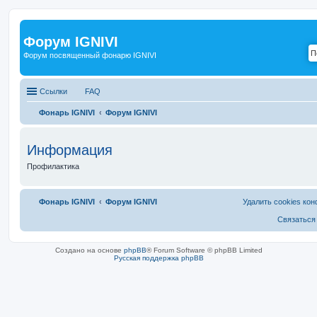
Форум IGNIVI
Форум посвященный фонарю IGNIVI
Ссылки
FAQ
Фонарь IGNIVI
Форум IGNIVI
Информация
Профилактика
Фонарь IGNIVI
Форум IGNIVI
Удалить cookies ко
Связаться
Создано на основе
phpBB
® Forum Software © phpBB Limited
Русская поддержка phpBB