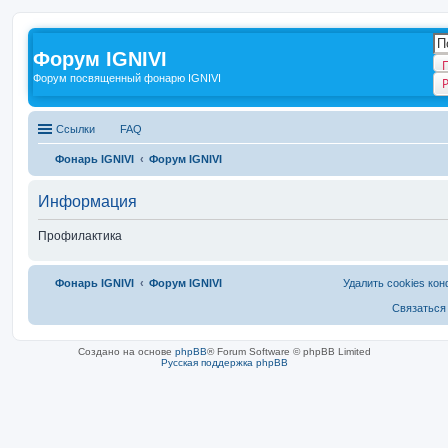
Форум IGNIVI
Форум посвященный фонарю IGNIVI
Ссылки
FAQ
Фонарь IGNIVI
Форум IGNIVI
Информация
Профилактика
Фонарь IGNIVI
Форум IGNIVI
Удалить cookies ко
Связаться
Создано на основе
phpBB
® Forum Software © phpBB Limited
Русская поддержка phpBB