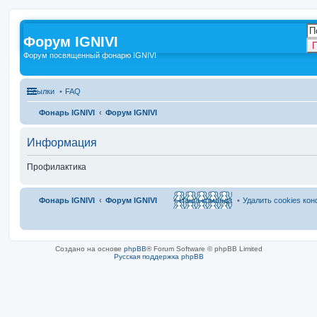
Форум IGNIVI
П
Форум посвященный фонарю IGNIVI
Ссылки
FAQ
Фонарь IGNIVI
Форум IGNIVI
Информация
Профилактика
Фонарь IGNIVI
Форум IGNIVI
Наша команда
Удалить cookies ко
Создано на основе
phpBB
® Forum Software © phpBB Limited
Русская поддержка phpBB