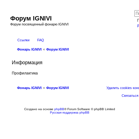
Форум IGNIVI
Форум посвященный фонарю IGNIVI
Ссылки
FAQ
Фонарь IGNIVI
Форум IGNIVI
Информация
Профилактика
Фонарь IGNIVI
Форум IGNIVI
Удалить cookies ко
Связаться
Создано на основе
phpBB
® Forum Software © phpBB Limited
Русская поддержка phpBB