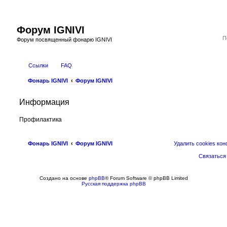
Форум IGNIVI
Форум посвященный фонарю IGNIVI
Ссылки
FAQ
Фонарь IGNIVI
Форум IGNIVI
Информация
Профилактика
Фонарь IGNIVI
Форум IGNIVI
Удалить cookies ко
Связаться
Создано на основе
phpBB
® Forum Software © phpBB Limited
Русская поддержка phpBB