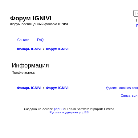
Форум IGNIVI
Форум посвященный фонарю IGNIVI
Ссылки
FAQ
Фонарь IGNIVI
Форум IGNIVI
Информация
Профилактика
Фонарь IGNIVI
Форум IGNIVI
Удалить cookies ко
Связаться
Создано на основе
phpBB
® Forum Software © phpBB Limited
Русская поддержка phpBB