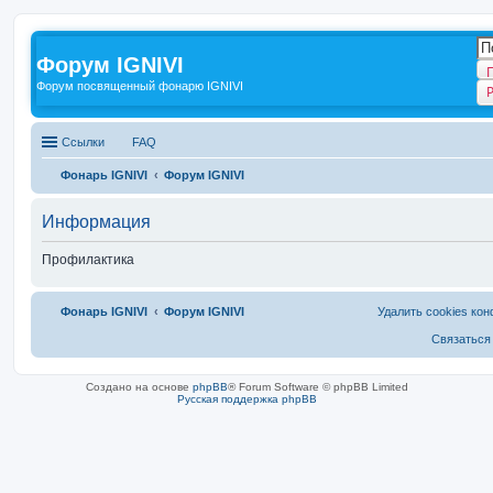
Форум IGNIVI
Форум посвященный фонарю IGNIVI
Ссылки
FAQ
Фонарь IGNIVI
Форум IGNIVI
Информация
Профилактика
Фонарь IGNIVI
Форум IGNIVI
Удалить cookies ко
Связаться
Создано на основе
phpBB
® Forum Software © phpBB Limited
Русская поддержка phpBB