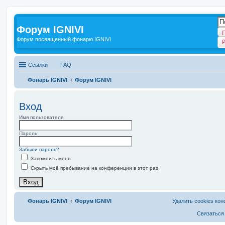
Форум IGNIVI
Форум посвященный фонарю IGNIVI
Ссылки
FAQ
Фонарь IGNIVI
Форум IGNIVI
Вход
Имя пользователя:
Пароль:
Забыли пароль?
Запомнить меня
Скрыть моё пребывание на конференции в этот раз
Фонарь IGNIVI
Форум IGNIVI
Удалить cookies ко
Связаться