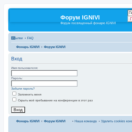
Форум IGNIVI
П
Форум посвященный фонарю IGNIVI
Ссылки
FAQ
Фонарь IGNIVI
Форум IGNIVI
Вход
Имя пользователя:
Пароль:
Забыли пароль?
Запомнить меня
Скрыть моё пребывание на конференции в этот раз
Фонарь IGNIVI
Форум IGNIVI
Наша команда
Удалить cookies ко