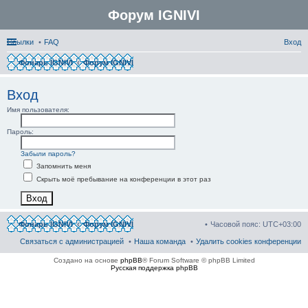
Форум IGNIVI
Ссылки
FAQ
Вход
Фонарь IGNIVI
Форум IGNIVI
ои
Вход
ск
Имя пользователя:
Пароль:
Забыли пароль?
Запомнить меня
Скрыть моё пребывание на конференции в этот раз
Фонарь IGNIVI
Форум IGNIVI
Часовой пояс:
UTC+03:00
Связаться с администрацией
Наша команда
Удалить cookies конференции
Создано на основе
phpBB
® Forum Software © phpBB Limited
Русская поддержка phpBB