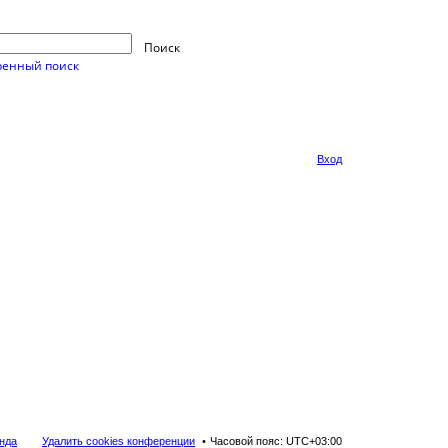
Поиск
енный поиск
Вход
нда
Удалить cookies конференции
Часовой пояс:
UTC+03:00