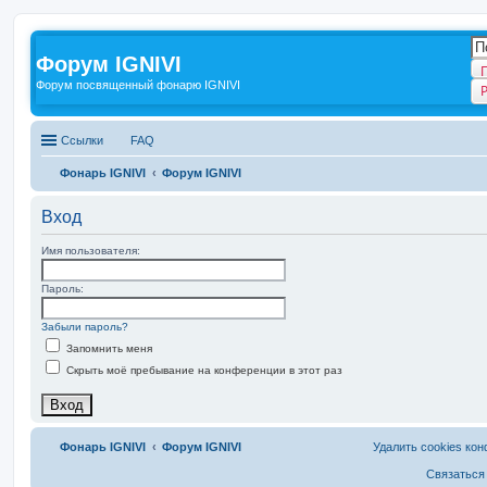
Форум IGNIVI
Форум посвященный фонарю IGNIVI
Ссылки
FAQ
Фонарь IGNIVI
Форум IGNIVI
Вход
Имя пользователя:
Пароль:
Забыли пароль?
Запомнить меня
Скрыть моё пребывание на конференции в этот раз
Фонарь IGNIVI
Форум IGNIVI
Удалить cookies ко
Связаться