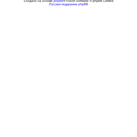
Создано на основе
phpBB
® Forum Software © phpBB Limited
Русская поддержка phpBB