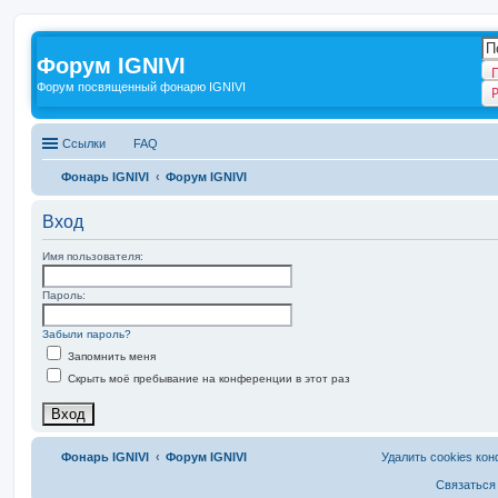
Форум IGNIVI
Форум посвященный фонарю IGNIVI
Ссылки
FAQ
Фонарь IGNIVI
Форум IGNIVI
Вход
Имя пользователя:
Пароль:
Забыли пароль?
Запомнить меня
Скрыть моё пребывание на конференции в этот раз
Фонарь IGNIVI
Форум IGNIVI
Удалить cookies ко
Связаться