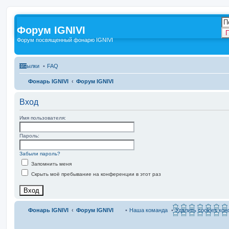
Форум IGNIVI
П
Форум посвященный фонарю IGNIVI
Ссылки
FAQ
Фонарь IGNIVI
Форум IGNIVI
Вход
Имя пользователя:
Пароль:
Забыли пароль?
Запомнить меня
Скрыть моё пребывание на конференции в этот раз
Фонарь IGNIVI
Форум IGNIVI
Наша команда
Удалить cookies ко