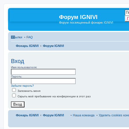
Форум IGNIVI
П
Форум посвященный фонарю IGNIVI
Ссылки
FAQ
Фонарь IGNIVI
Форум IGNIVI
Вход
Имя пользователя:
Пароль:
Забыли пароль?
Запомнить меня
Скрыть моё пребывание на конференции в этот раз
Фонарь IGNIVI
Форум IGNIVI
Наша команда
Удалить cookies ко