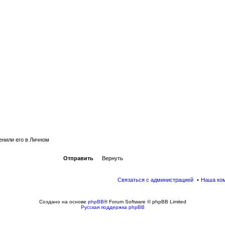
енили его в Личном
Связаться с администрацией
Наша ко
Создано на основе
phpBB
® Forum Software © phpBB Limited
Русская поддержка phpBB